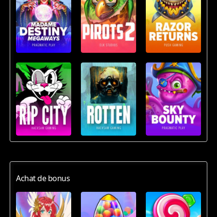
Achat de bonus