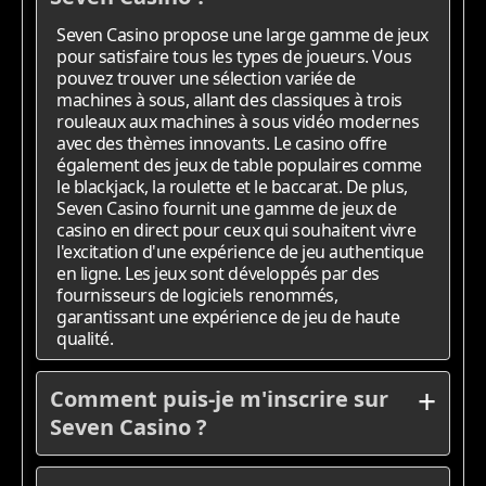
Seven Casino propose une large gamme de jeux
pour satisfaire tous les types de joueurs. Vous
pouvez trouver une sélection variée de
machines à sous, allant des classiques à trois
rouleaux aux machines à sous vidéo modernes
avec des thèmes innovants. Le casino offre
également des jeux de table populaires comme
le blackjack, la roulette et le baccarat. De plus,
Seven Casino fournit une gamme de jeux de
casino en direct pour ceux qui souhaitent vivre
l'excitation d'une expérience de jeu authentique
en ligne. Les jeux sont développés par des
fournisseurs de logiciels renommés,
garantissant une expérience de jeu de haute
qualité.
Comment puis-je m'inscrire sur
Seven Casino ?