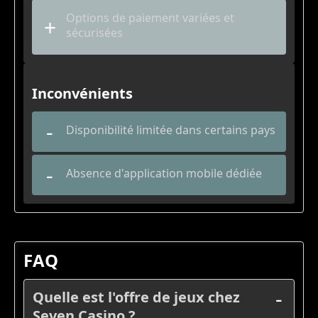
Options de paiement variées et
sécurisées
Inconvénients
Disponibilité limitée dans certains pays
Absence d'application mobile dédiée
FAQ
Quelle est l'offre de jeux chez
Seven Casino ?