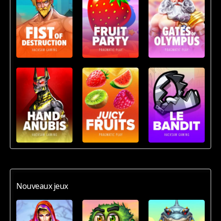
Nouveaux jeux