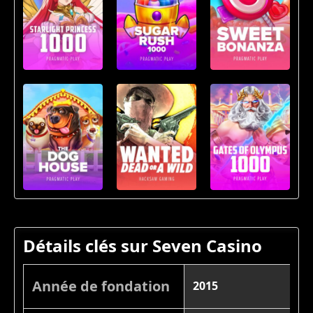
Détails clés sur Seven Casino
Année de fondation
2015