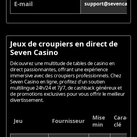
E-mail
support@sevencasin
Jeux de croupiers en direct de
Seven Casino
Découvrez une multitude de tables de casino en
direct passionnantes, offrant une expérience
immersive avec des croupiers professionnels. Chez
Seven Casino en ligne, profitez d'un soutien
multilingue 24h/24 et 7j/7, de cashback généreux et
de promotions exclusives pour vous offrir le meilleur
divertissement.
Mise
Caractér
Jeu
Fournisseur
min
clé