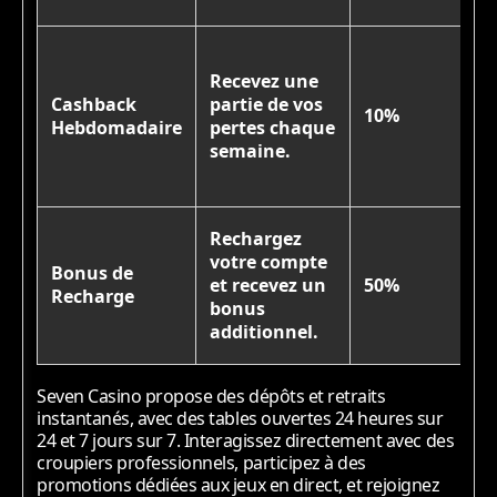
Ac
Recevez une
l'
Cashback
partie de vos
c
10%
Hebdomadaire
pertes chaque
da
semaine.
m
p
Rechargez
Fa
votre compte
d
Bonus de
et recevez un
50%
vo
Recharge
bonus
p
additionnel.
dé
Seven Casino propose des dépôts et retraits
instantanés, avec des tables ouvertes 24 heures sur
24 et 7 jours sur 7. Interagissez directement avec des
croupiers professionnels, participez à des
promotions dédiées aux jeux en direct, et rejoignez