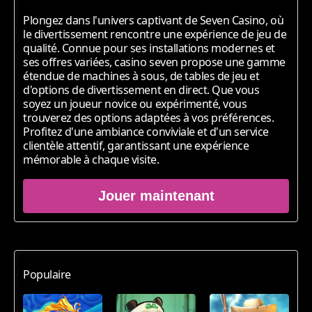
Plongez dans l'univers captivant de Seven Casino, où
le divertissement rencontre une expérience de jeu de
qualité. Connue pour ses installations modernes et
ses offres variées, casino seven propose une gamme
étendue de machines à sous, de tables de jeu et
d'options de divertissement en direct. Que vous
soyez un joueur novice ou expérimenté, vous
trouverez des options adaptées à vos préférences.
Profitez d'une ambiance conviviale et d'un service
clientèle attentif, garantissant une expérience
mémorable à chaque visite.
Jouer maintenant
Populaire