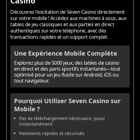
Casino
Découvrez l'excitation de Seven Casino directement
sur votre mobile ! Accédez aux machines à sous, aux
tables de jeu classiques et aux parties en direct
authentiques sur votre téléphone, avec des
transactions rapides et un support complet.
Une Expérience Mobile Complète
Explorez plus de 5000 jeux, des tables de casino
en direct et des paris sportifs instantanés—tout
optimisé pour un jeu fluide sur Android, iOS ou
tout navigateur.
Pourquoi Utiliser Seven Casino sur
Mobile ?
Pas de téléchargement nécessaire, jouez
instantanément
Paiements rapides et sécurisés